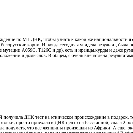
схождение по МТ ДНК, чтобы узнать к какой же национальности 
и белорусские корни. И, когда сегодня я увидела результат, была
 мутации A059C, T126C и др), есть и иранцы,курды и даже румы
оложений и домыслов. В общем, я очень впечатлена результатами
 Я получила ДНК тест на этническое происхождение в подарок, т
готовки, просто приехала в ДНК центр на Расстанной, сдала 2 р
ла подумать, что все женщины произошли из Африки! А еще, ок