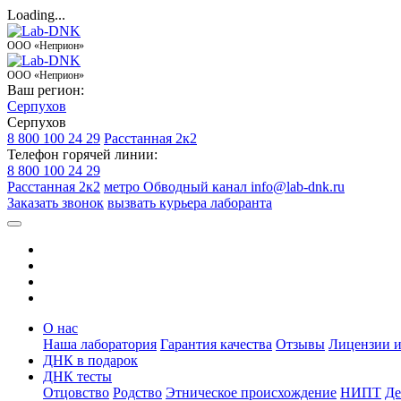
Loading...
ООО «Неприон»
ООО «Неприон»
Ваш регион:
Серпухов
Серпухов
8 800 100 24 29
Расстанная 2к2
Телефон горячей линии:
8 800 100 24 29
Расстанная 2к2
метро Обводный канал
info@lab-dnk.ru
Заказать звонок
вызвать курьера лаборанта
О нас
Наша лаборатория
Гарантия качества
Отзывы
Лицензии и
ДНК в подарок
ДНК тесты
Отцовство
Родство
Этническое происхождение
НИПТ
Де