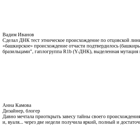
Вадим Иванов
Сделал ДНК тест этническое происхождение по отцовской лини
«башкирское» происхождение отчасти подтвердилось (башкиры 
бразильцами", гаплогруппа R1b (Y-ДНК), выделенная мутация 
Анна Камова
Дизайнер, блогер
Давно мечтала приоткрыть завесу тайны своего происхождения.
и, вуаля... через две недели получила яркий, полный и достат