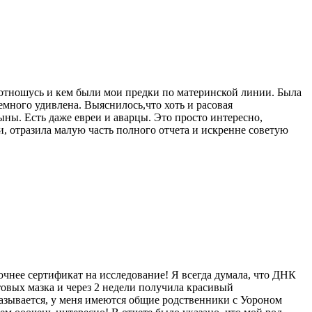
я отношусь и кем были мои предки по материнской линии. Была
 немного удивлена. Выяснилось,что хоть и расовая
ны. Есть даже евреи и аварцы. Это просто интересно,
, отразила малую часть полного отчета и искренне советую
очнее сертификат на исследование! Я всегда думала, что ДНК
отовых мазка и через 2 недели получила красивый
азывается, у меня имеются общие родственники с Уороном